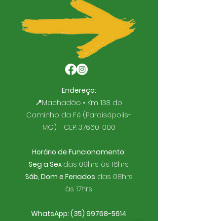
Endereço:
📍
Machadão • Km 138 do
Caminho da Fé (Paraisópolis-
MG) - CEP:
37660-000
Horário de Funcionamento:
Seg a Sex
das 09hrs às 16hrs
Sáb, Dom e Feriados
das 08hrs
às 17hrs
WhatsApp:
(35) 99768-5614