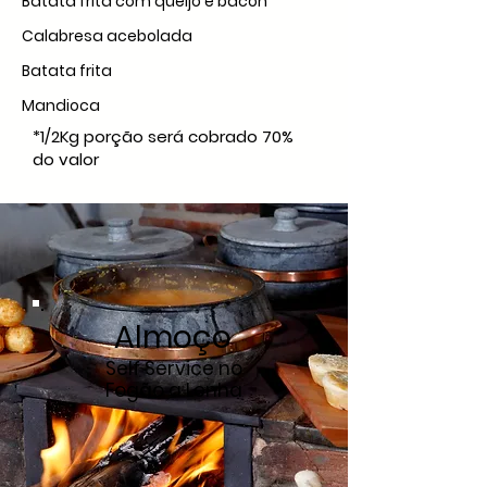
Batata frita com queijo e bacon
Calabresa acebolada
Batata frita
Mandioca
*1/2Kg porção será cobrado 70%
do valor
Almoço
Self Service no
Fogão a Lenha